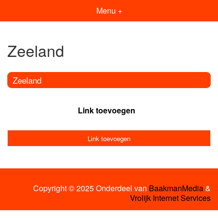
Menu +
Zeeland
Zeeland
Link toevoegen
Link toevoegen
Copyright © 2025 Onderdeel van
BaakmanMedia
&
Vrolijk Internet Services